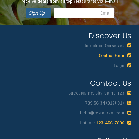
receive deals from all top restaurants via e-mail
البريد الالكتروني
*
Discover Us
الموضوع
*
Introduce Ourselves
Contact Form
Login
الرسالة
*
Contact Us
123 Street Name, City Name
+01 (012) 34 56 789
hello@restaurant.com
123-456-7890
Hotline: