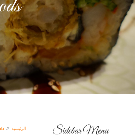
ods
od
Sidebar Menu
الرئيسية
la!