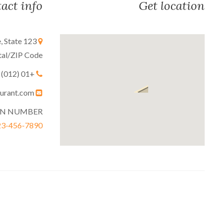
act info
Get location
, State
tal/ZIP Code
+01 (012) 34 56 789
hello@restaurant.com
N NUMBER:
23-456-7890