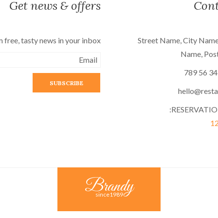
Get news & offers
Cont
 free, tasty news in your inbox!
123 Street Name, City Name
Name, Pos
RESERVATIO
1
Brandy
since1989