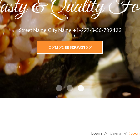
sty & Quality Fo
et's Discover Fo
Mon-Fri 08:00 AM - 10:30 PM // Sat-Sun 07:30 AM - 11:00 PM
123 Street Name, City Name, +1-222-3-56-789
ONLINE RESERVATION
FULL MENU
Login
Users
Joom