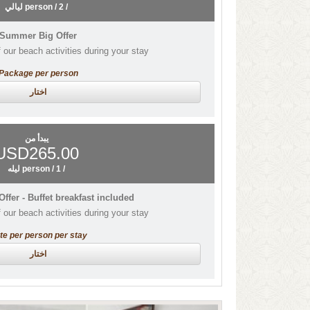
/ person / 2 ليالي
Summer Big Offer
 our beach activities during your stay!
Package per person
اختار
يبدأ من
USD265.00
/ person / 1 ليله
fer - Buffet breakfast included
 our beach activities during your stay!
te per person per stay
اختار