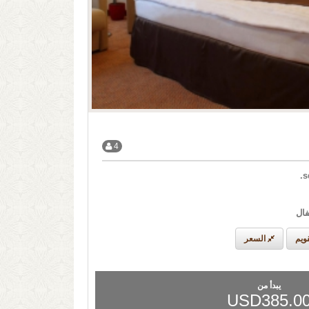
4
ويم
السعر
يبدأ من
USD385.0