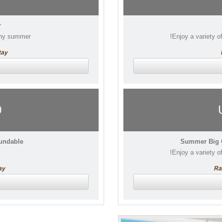
r
nny summer!
Enjoy a variety of
tay
0
fundable
Summer Big Of
Enjoy a variety of
ay
Ra