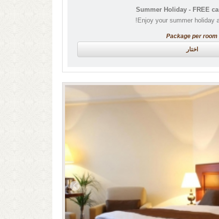
Summer Holiday - FREE can
Enjoy your summer holiday at
Package per room
اختار
›