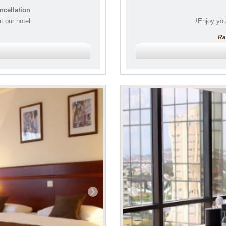
cellation
 our hotel!
Enjoy you
Ra
‹
›