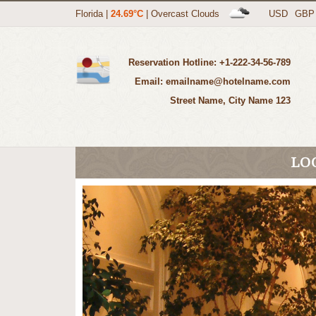
Florida
|
24.69°C
|
Overcast Clouds
USD
GBP
Reservation Hotline: +1-222-34-56-789
Email: emailname@hotelname.com
123 Street Name, City Name
LO