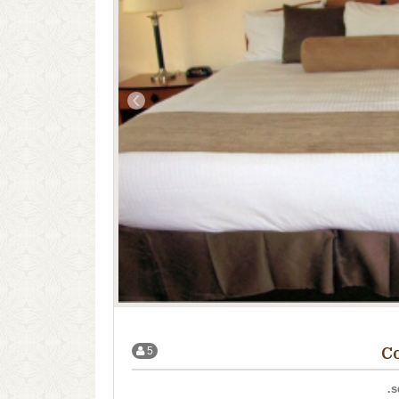
›
5
Co