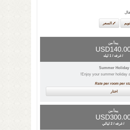
ويم
السعر
يبدأ من
USD140.0
/ غرفه / 1 ليله
Summer Holiday
Enjoy your summer holiday at
Rate per room per st
اختار
يبدأ من
USD300.0
/ غرفه / 2 ليالي