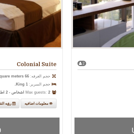
Colonial Suite
2
حجم الغرفه:
66 square meters.
حجم السرير:
1 King.
Max guests:
2 اشخاص - 2 اطفال
معلومات اضافيه
رؤيه التق
0