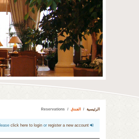
الرئيسية
الفندق
Reservations
click here to login
or
register a new account
Are you a member? If yes please