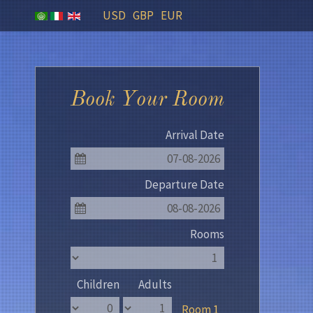
USD
GBP
EUR
Book Your Room
Arrival Date
07-08-2026
Departure Date
08-08-2026
Rooms
Children
Adults
Room 1