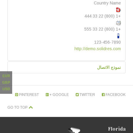
Country Name
+1 (800) 22 33 444
+1 (800) 22 33 555
123-456-7890
http://demo.solidres.com
نموذج الاتصال
EUR
GBP
ارسال بريد الكتروني
USD
PINTEREST
GOOGLE +
TWITTER
FACEBOOK
GO TO TOP
*
حقل مطلوب
الاسم
*
Florida