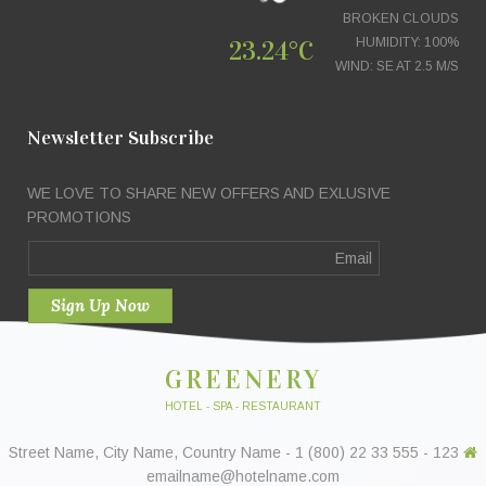
BROKEN CLOUDS
23.24°C
HUMIDITY: 100%
البريد الالكتروني
*
WIND: SE AT 2.5 M/S
الموضوع
*
Newsletter Subscribe
WE LOVE TO SHARE NEW OFFERS AND EXLUSIVE
الرسالة
*
PROMOTIONS
GREENERY
HOTEL - SPA - RESTAURANT
123 Street Name, City Name, Country Name - 1 (800) 22 33 555 -
emailname@hotelname.com