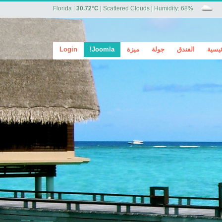
Florida
|
30.72°C
|
Scattered Clouds
|
Humidity: 68%
ئيسية
الفندق
جولة
ميزة
Joomla!
Login